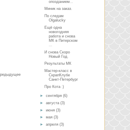
опозданием...
Миник на заказ.
По следам
Olgalucky
Ещё одна
новогодняя
работа и снова
МК в Питерском
...
И снова Скоро
Новый Год.
Результаты МК
Мастер-класс в
редыдущее
СкрапКлубе
Санкт-Петербург
Про Кота :)
►
сентября
(6)
►
августа
(3)
►
июня
(3)
►
мая
(3)
►
апреля
(3)