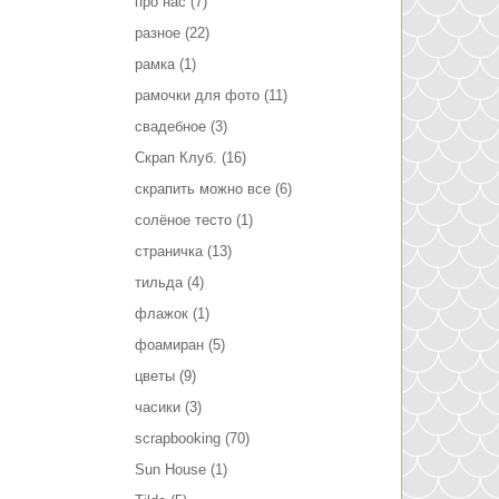
про нас
(7)
разное
(22)
рамка
(1)
рамочки для фото
(11)
свадебное
(3)
Скрап Клуб.
(16)
скрапить можно все
(6)
солёное тесто
(1)
страничка
(13)
тильда
(4)
флажок
(1)
фоамиран
(5)
цветы
(9)
часики
(3)
scrapbooking
(70)
Sun House
(1)