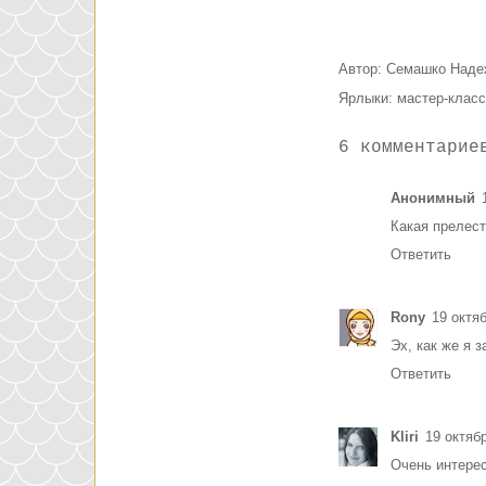
Автор:
Семашко Наде
Ярлыки:
мастер-класс
6 комментарие
Анонимный
Какая прелесть
Ответить
Rony
19 октяб
Эх, как же я 
Ответить
Kliri
19 октябр
Очень интерес