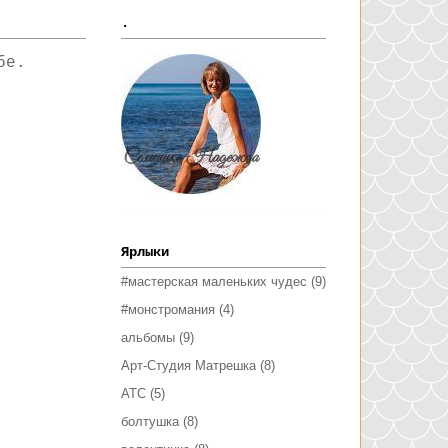
.
бе.
Ярлыки
#мастерская маленьких чудес
(9)
#монстромания
(4)
альбомы
(9)
Арт-Студия Матрешка
(8)
АТС
(5)
болтушка
(8)