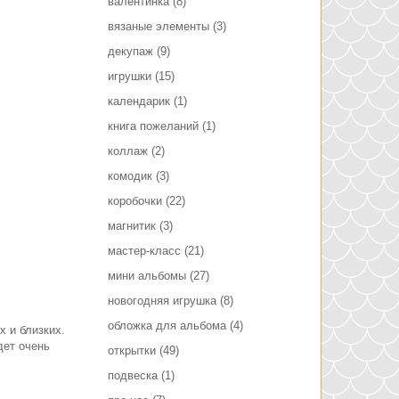
валентинка
(8)
вязаные элементы
(3)
декупаж
(9)
игрушки
(15)
календарик
(1)
книга пожеланий
(1)
коллаж
(2)
комодик
(3)
коробочки
(22)
магнитик
(3)
мастер-класс
(21)
мини альбомы
(27)
новогодняя игрушка
(8)
обложка для альбома
(4)
 и близких.
дет очень
открытки
(49)
подвеска
(1)