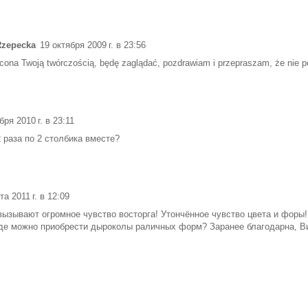
Rzepecka
19 октября 2009 г. в 23:56
ona Twoją twórczością, będę zaglądać, pozdrawiam i przepraszam, że nie po
бря 2010 г. в 23:11
2 раза по 2 столбика вместе?
та 2011 г. в 12:09
ызывают огромное чувство восторга! Утончённое чувство цвета и форы! 
где можно приобрести дыроколы раличных форм? Заранее благодарна, В