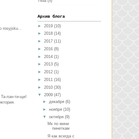
Tilda
(5)
Архив блога
►
2019
(10)
 rosyjsku...
►
2018
(14)
►
2017
(11)
►
2016
(8)
►
2014
(1)
►
2013
(5)
►
2012
(1)
►
2011
(16)
►
2010
(30)
▼
2009
(47)
Та-лан-ти-ще!
►
декабря
(6)
иктория.
►
ноября
(10)
▼
октября
(9)
Мк по мини
пинеткам
Я как всегда с