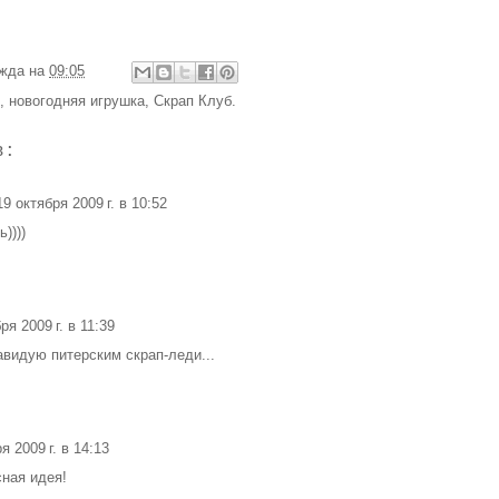
жда
на
09:05
,
новогодняя игрушка
,
Скрап Клуб.
в:
19 октября 2009 г. в 10:52
))))
ря 2009 г. в 11:39
завидую питерским скрап-леди...
я 2009 г. в 14:13
ная идея!